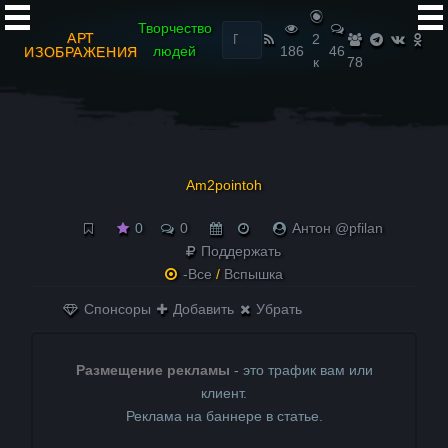
Найти:
Творчество
АРТ
2
людей
186
46
ИЗОБРАЖЕНИЯ
к
78
Am2pointoh
0
0
Антон @pfilan
Поддержать
-Все
/
Вспышка
Спонсоры
Добавить
Убрать
Размещение рекламы
- это трафик вам или
клиент.
Реклама на баннере в статье.