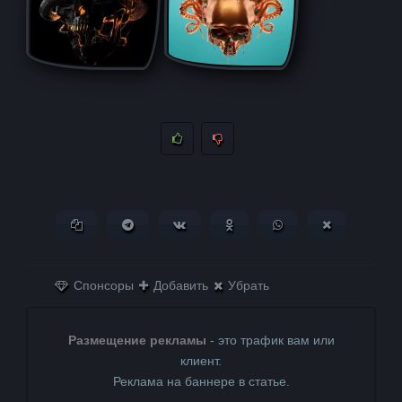
Копировать ссылку
Поделиться в Telegram
Поделиться ВКонтакте
Поделиться в
Поделиться в
Поделитьс
Одноклассниках
WhatsApp
в X (Twitter)
Спонсоры
Добавить
Убрать
Размещение рекламы
- это трафик вам или
клиент.
Реклама на баннере в статье.