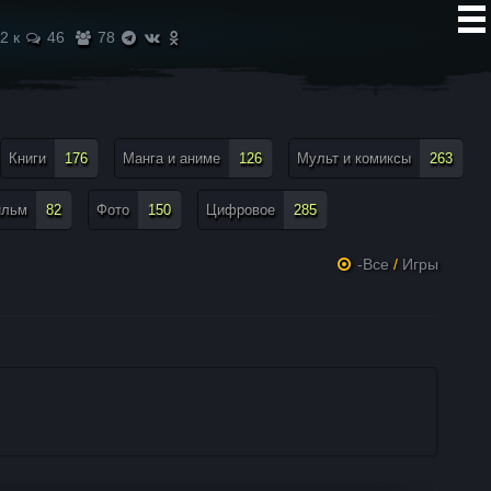
2 к
46
78
Книги
176
Манга и аниме
126
Мульт и комиксы
263
ильм
82
Фото
150
Цифровое
285
-Все
/
Игры