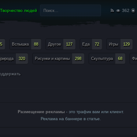
Найти:
Творчество людей
362
5
Вспышка
88
Другое
127
Еда
72
Игры
129
рирода
320
Рисунки и картины
298
Скульптура
68
Ф
оддержать
Размещение рекламы
- это трафик вам или клиент.
Реклама на баннере в статье.