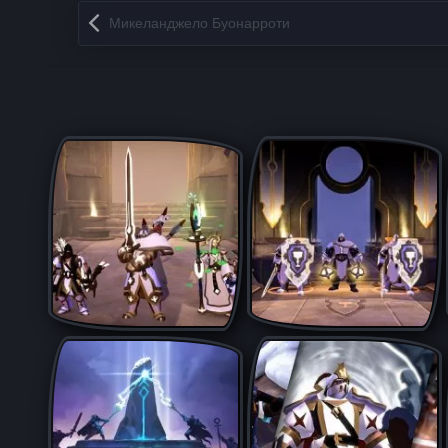
Запись навигация
Микеланджело Буонарроти