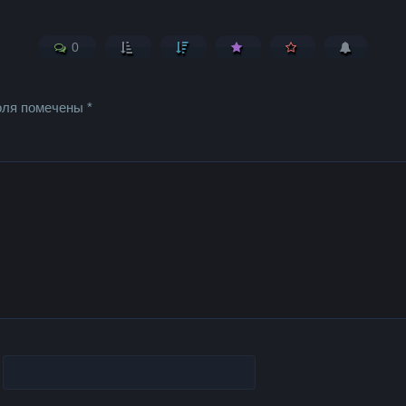
0
оля помечены
*