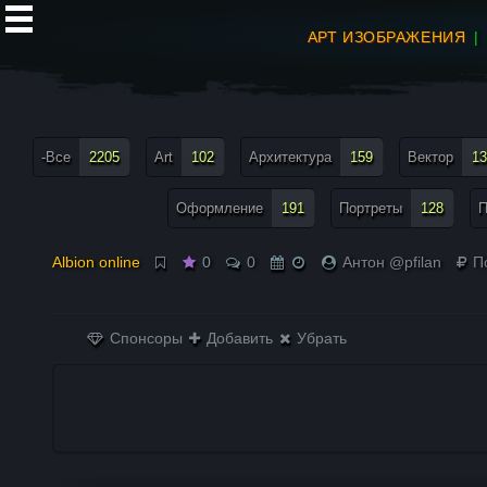
АРТ ИЗОБРАЖЕНИЯ
все теги меню
-Все
2205
Art
102
Архитектура
159
Вектор
13
Оформление
191
Портреты
128
П
Albion online
0
0
Антон @pfilan
П
Спонсоры
Добавить
Убрать