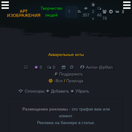
Найти:
Творчество
АРТ
2
людей
307
46
ИЗОБРАЖЕНИЯ
к
78
Акварельные коты
0
0
Антон @pfilan
Поддержать
-Все
/
Природа
Спонсоры
Добавить
Убрать
Размещение рекламы
- это трафик вам или
клиент.
Реклама на баннере в статье.