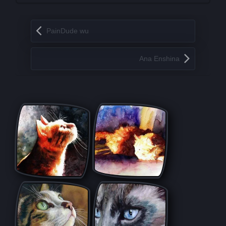
Запись навигация
PainDude wu
Ana Enshina