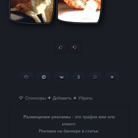
Копировать ссылку
Поделиться в Telegram
Поделиться ВКонтакте
Поделиться в
Поделиться в
Поделитьс
Одноклассниках
WhatsApp
в X (Twitter)
Спонсоры
Добавить
Убрать
Размещение рекламы
- это трафик вам или
клиент.
Реклама на баннере в статье.