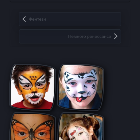
Запись навигация
Фентези
Немного ренессанса