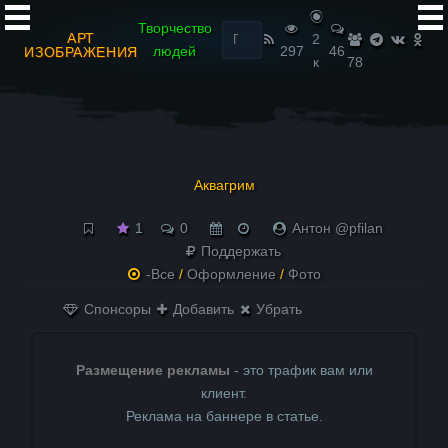
Найти:
Творчество
АРТ
2
людей
297
46
ИЗОБРАЖЕНИЯ
к
78
Аквагрим
1
0
Антон @pfilan
Поддержать
-Все
/
Оформление
/
Фото
Спонсоры
Добавить
Убрать
Размещение рекламы
- это трафик вам или
клиент.
Реклама на баннере в статье.