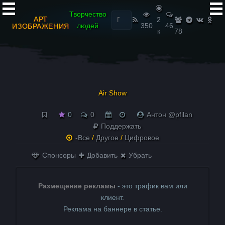
Найти:
Творчество
АРТ
2
людей
350
46
ИЗОБРАЖЕНИЯ
к
78
Air Show
0
0
Антон @pfilan
Поддержать
-Все
/
Другое
/
Цифровое
Спонсоры
Добавить
Убрать
Размещение рекламы
- это трафик вам или
клиент.
Реклама на баннере в статье.