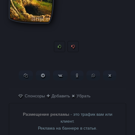
Копировать ссылку
Поделиться в Telegram
Поделиться ВКонтакте
Поделиться в
Поделиться в
Поделитьс
Одноклассниках
WhatsApp
в X (Twitter)
Спонсоры
Добавить
Убрать
Размещение рекламы
- это трафик вам или
клиент.
Реклама на баннере в статье.