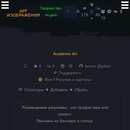
Найти:
Творчество
АРТ
2
людей
179
46
ИЗОБРАЖЕНИЯ
к
78
Academic Art
0
0
Антон @pfilan
Поддержать
-Все
/
Рисунки и картины
Спонсоры
Добавить
Убрать
Размещение рекламы
- это трафик вам или
клиент.
Реклама на баннере в статье.