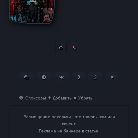
Копировать ссылку
Поделиться в Telegram
Поделиться ВКонтакте
Поделиться в
Поделиться в
Поделитьс
Одноклассниках
WhatsApp
в X (Twitter)
Спонсоры
Добавить
Убрать
Размещение рекламы
- это трафик вам или
клиент.
Реклама на баннере в статье.