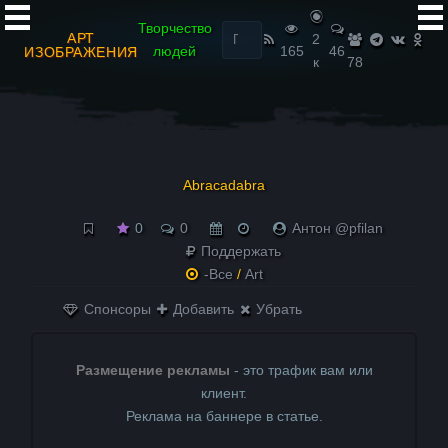
Найти:
Творчество
АРТ
2
людей
165
46
ИЗОБРАЖЕНИЯ
к
78
Abracadabra
0
0
Антон @pfilan
Поддержать
-Все
/
Art
Спонсоры
Добавить
Убрать
Размещение рекламы
- это трафик вам или
клиент.
Реклама на баннере в статье.