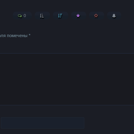
0
оля помечены
*