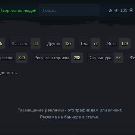
Найти:
Творчество людей
139
5
Вспышка
88
Другое
127
Еда
72
Игры
129
рирода
320
Рисунки и картины
298
Скульптура
68
Ф
держать
Размещение рекламы
- это трафик вам или клиент.
Реклама на баннере в статье.