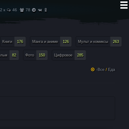
2 к
46
78
Книги
176
Манга и аниме
126
Мульт и комиксы
263
ильм
82
Фото
150
Цифровое
285
-Все
/
Еда