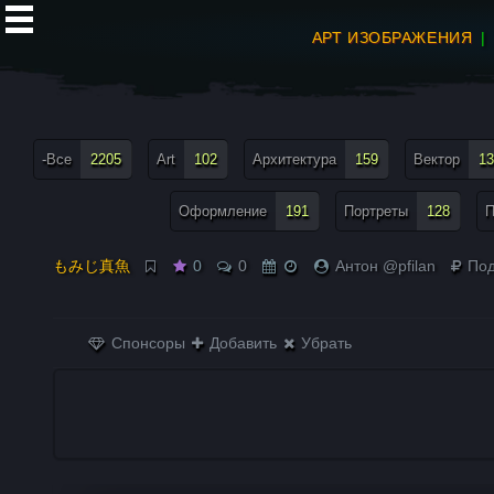
АРТ ИЗОБРАЖЕНИЯ
все теги меню
-Все
2205
Art
102
Архитектура
159
Вектор
13
Оформление
191
Портреты
128
П
もみじ真魚
0
0
Антон @pfilan
Под
Спонсоры
Добавить
Убрать